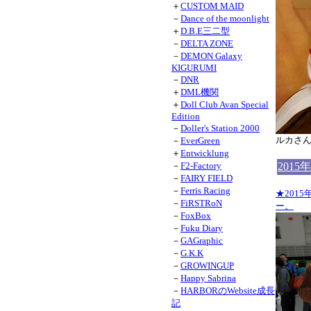
＋
CUSTOM MAID
－
Dance of the moonlight
＋
D.B.E三二型
－
DELTA ZONE
－
DEMON Galaxy
KIGURUMI
－
DNR
＋
DML機関
＋
Doll Club Avan Special
Edition
－
Doller's Station 2000
ルカさ
－
EverGreen
＋
Entwicklung
－
F2-Factory
2015
－
FAIRY FIELD
－
Ferris Racing
★201
－
FiRSTRoN
ー。
－
FoxBox
－
Fuku Diary
－
GAGraphic
－
G.K.K
－
GROWINGUP
－
Happy Sabrina
－
HARBORのWebsite成長
記