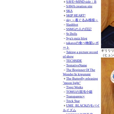
＋
SAVE+MIND side：B
－
SAWA creation site
＋
SKA
＋
SKIP HEART!
－
sky ～着ぐるみ模様～
－
Slashbot
－
SSMGの人の日記
－
St.Dolls
－
Syu's quiz blog
－
takaxoの食べ物屋レポ
ート
ギリリ
－
Taking a picture record
（ヒュ
of show
－
TECHSIDE
－
TentativeName
－
The Beginner Of The
Wonder In kigurumi
＋
The Butterfly releasing
"moon light"
－
Tiger Works
－
TOMUの混沌小箱
－
Transparency
－
Trick Star
＋
UME_BLACKのモバイ
ルイズム