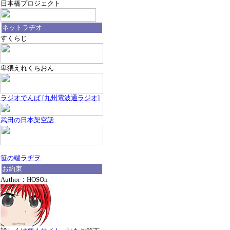
日本橋プロジェクト
ネットラヂオ
すくらじ
卑猥えれくちおん
ラジオでんぱ [九州電波通ラジオ]
武田の日本架空話
笹の端ラヂヲ
お約束
Author：HOSOn