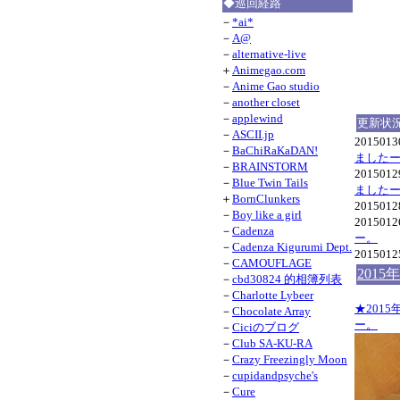
◆巡回経路
－
*ai*
－
A@
－
alternative-live
＋
Animegao.com
－
Anime Gao studio
－
another closet
－
applewind
更新状
－
ASCII.jp
201501
－
BaChiRaKaDAN!
ました
－
BRAINSTORM
201501
－
Blue Twin Tails
ました
＋
BornClunkers
201501
－
Boy like a girl
201501
－
Cadenza
ー。
－
Cadenza Kigurumi Dept.
201501
－
CAMOUFLAGE
2015
－
cbd30824 的相簿列表
－
Charlotte Lybeer
★2015
－
Chocolate Array
ー。
－
Ciciのブログ
－
Club SA-KU-RA
－
Crazy Freezingly Moon
－
cupidandpsyche's
－
Cure