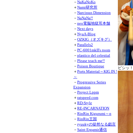
－
NaKaNoKo
＋
Nami研究所
－
Narcissus Dimension
－
NaNaNa!!
－
neo電脳地獄耳本舗
－
Next days
＋
NyaA-Blog
－
OZKIG（オズキグ）
＋
Parallels2
－
PC-6001mkII's room
－
plastico del celestial
－
Please teach me!!
－
Poison Boutique
ビシッ
＋
Ports Material～KIG IN !
～
－
Progressive Series
Expansion
－
Project Lppm
＋
ratspeed.com
＋
RD-Style
＋
RE-INCARNATION
－
RinRin Kigurumi～n
－
RinRin王国
－
ryuukyの徒然なる戯言
－
Saint Ergamir通信