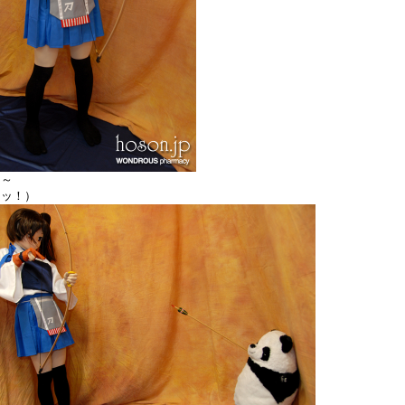
リ～
ンッ！）