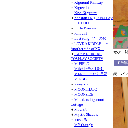
－
Kigurumi Railway
－
Kiguwiki
－
Kiwi Kigurumi
＋
Kenshin's Kigurumi Dojo
－
LIE DOOL
－
Little Princess
－
lolipuni
－
Lost song -ソラの歌-
－
LOVE A RIDDLE ～
Another side of XX～
ぜひご
＋
LWY KIGURUMI
COSPLAY SOCIETY
2015
－
M-FIELD
－
Milchkaffee【新】
－
MIXのまったり日記
続・パ
－
M:NBG
－
moeyo.com
－
MOONPHASE
－
MOONSIDE
－
Motoko's kigurumi
Cottage
＋
MTcraft
＋
Mystic Shadow
－
musicる
－
MY thought