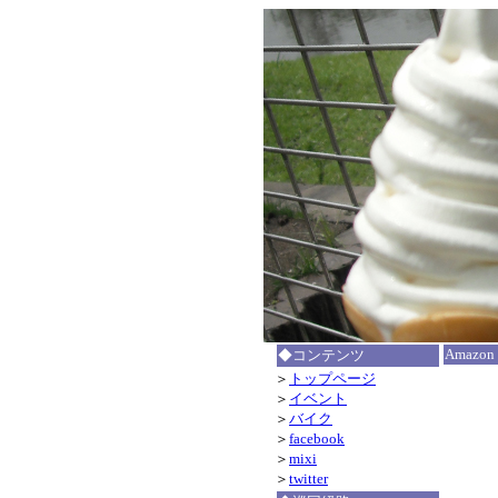
Amazon
◆コンテンツ
＞
トップページ
＞
イベント
＞
バイク
＞
facebook
＞
mixi
＞
twitter