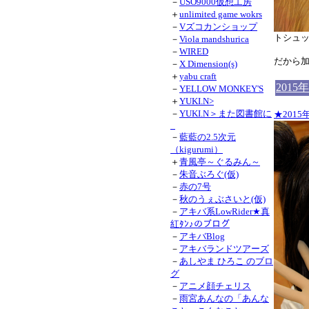
－
USO9000仮想工房
＋
unlimited game wokrs
－
Vズコカンショップ
トシュ
－
Viola mandshurica
－
WIRED
だから
－
X Dimension(s)
＋
yabu craft
2015
－
YELLOW MONKEY'S
＋
YUKI.N>
－
YUKI.N＞また図書館に
★201
_
－
藍藍の2.5次元
（kigurumi）
＋
青風亭～ぐるみん～
－
朱音ぶろぐ(仮)
－
赤の7号
－
秋のうぇぶさいと(仮)
－
アキバ系LowRider★真
紅ﾀﾝ♪のブログ
－
アキバBlog
－
アキバランドツアーズ
－
あしやま ひろこ のブロ
グ
－
アニメ顔チェリス
－
雨宮あんなの「あんな