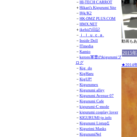
－
HI-TECH CARROT
＋
Hikari's Kigurumi Site
－
Hjk/K2
－
HK-DMZ PLUS.COM
－
HMX.NET
＋
ikehiの日記
－
ｉ.ｌ.ｕ.ｃ.ａ.
－
Inside Doll
動画も
－
ITmedia
－
Kamio
2015
－
keroro軍曹のkigurumiブ
ログ
★201
－
Kig_do
－
KigHaru
－
KigUP!
－
Kigurumex
－
Kigurumi alley
－
Kigurumi Avenue 07
－
Kigurumi Cafe
－
kigurumi-C-mode
－
kigurumi cosplay lover
－
KIGURUMI-jp.info
－
Kigurumi ListupΣ
－
Kigurimi Masks
－
KigurumiNel