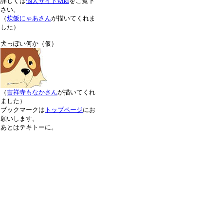
詳しくは
個人サイトwiki
をご覧下
さい。
（
炊飯にゃあさん
が描いてくれま
した）
犬っぽい何か（仮）
（
吉祥寺もなかさん
が描いてくれ
ました）
ブックマークは
トップページ
にお
願いします。
あとはテキトーに。