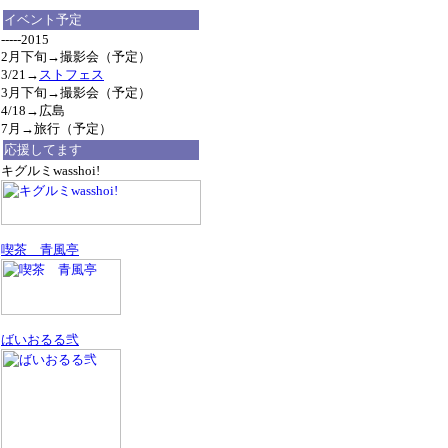
イベント予定
-----2015
2月下旬→撮影会（予定）
3/21→
ストフェス
3月下旬→撮影会（予定）
4/18→広島
7月→旅行（予定）
応援してます
キグルミwasshoi!
喫茶 青風亭
ばいおるる弐