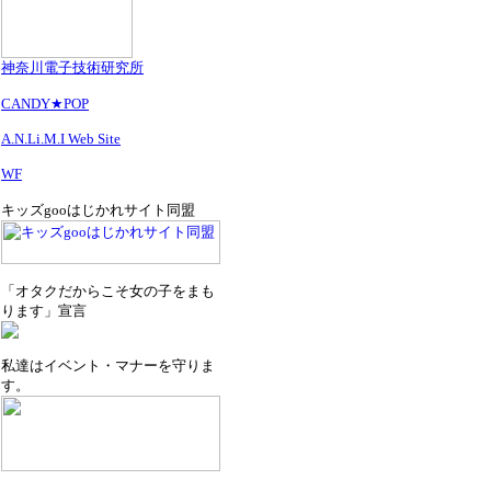
神奈川電子技術研究所
CANDY★POP
A.N.Li.M.I Web Site
WF
キッズgooはじかれサイト同盟
「オタクだからこそ女の子をまも
ります」宣言
私達はイベント・マナーを守りま
す。